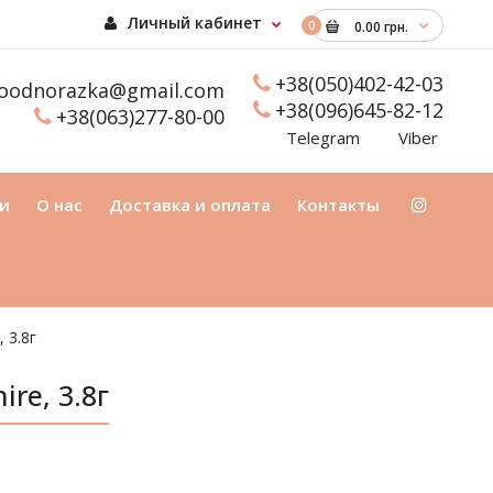
Личный кабинет
0
0.00 грн.
+38(050)402-42-03
oodnorazka@gmail.com
+38(096)645-82-12
+38(063)277-80-00
Telegram
Viber
и
О нас
Доставка и оплата
Контакты
 3.8г
re, 3.8г