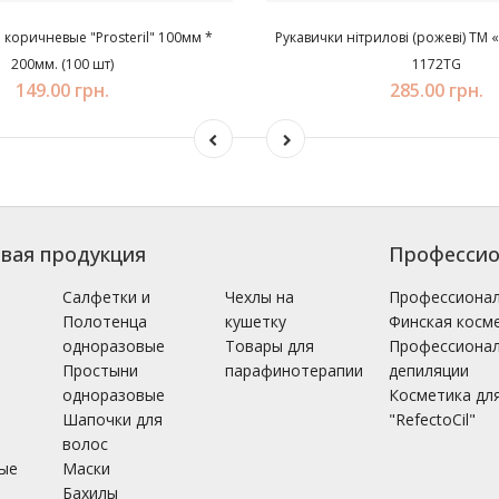
 коричневые "Prosteril" 100мм *
Рукавички нітрилові (рожеві) ТМ «
200мм. (100 шт)
1172TG
149.00 грн.
285.00 грн.
вая продукция
Профессио
і
Салфетки и
Чехлы на
Профессионал
Полотенца
кушетку
Финская косме
одноразовые
Товары для
Профессионал
Простыни
парафинотерапии
депиляции
одноразовые
Косметика для
Шапочки для
"RefectoCil"
волос
ые
Маски
Бахилы