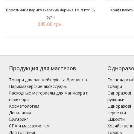
Воротнички парикмахерские черные ТМ "Етто" (5
Крафт пакеты
рул.)
245.00 грн.
Продукция для мастеров
Одноразо
Товари для лашмейкерів та бровистів
Господарськ
Парикмахерские аксессуары
товари
Расходные материалы для маникюра и
Одноразові
педикюра
рушники
Косметологам
Одноразові
Депиляция
серветки
Шугаринг
Ёмкости
СПА и массажистам
Хозяйственн
Для гостиниц
товары