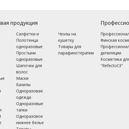
вая продукция
Профессио
і
Салфетки и
Чехлы на
Профессионал
Полотенца
кушетку
Финская косме
одноразовые
Товары для
Профессионал
Простыни
парафинотерапии
депиляции
одноразовые
Косметика для
Шапочки для
"RefectoCil"
волос
ые
Маски
Бахилы
я
Одноразовая
одежда
Одноразовые
и
тапки
И
Одноразовое
е
нижнее белье
Товары