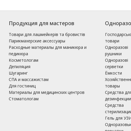
Продукция для мастеров
Одноразо
Товари для лашмейкерів та бровистів
Господарськ
Парикмахерские аксессуары
товари
Расходные материалы для маникюра и
Одноразові
педикюра
рушники
Косметологам
Одноразові
Депиляция
серветки
Шугаринг
Ёмкости
СПА и массажистам
Хозяйственн
Для гостиниц
товары
Материалы для медицинских центров
Средства дл
Стоматологам
дезинфекции
Средства
стерилизаци
Гель для УЗ
Одноразовы
перчатки