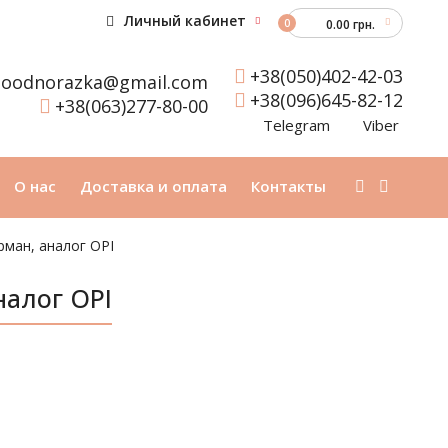
Личный кабинет
0
0.00 грн.
+38(050)402-42-03
oodnorazka@gmail.com
+38(096)645-82-12
+38(063)277-80-00
Telegram
Viber
О нас
Доставка и оплата
Контакты
рман, аналог OPI
налог OPI