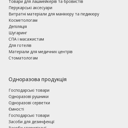
Товари для лашмейкерів та бровистів
Перукарські аксесуари
Витратні матеріали для манікюру та педикюру
Косметологам
Депіляція
Шугаринг
СПА і масажистам
Для готелів
Матеріали для медичних центрів
Стоматологам
Одноразова продукція
Господарські товари
Одноразові рушники
Одноразові серветки
Ємності
Господарські товари
Засоби для дезинфекції
Засоби стерилізації