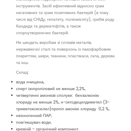
інструментів. Засіб ефективний відносно грам
негативних та грам позитивних бактерій (в тому
числі від СНІДу, гепатиту, поліомієліту), грибів роду
Кандида та дерматофітів, а також
спороутворюючих бактерій.
Не шкодить виробам зі сплавів металів,
нержавіючої сталі та поверхонь із лакофарбовим
покриттям, шкіри, тканини, пластмаси, скла, дерева
та інш.
Склад:
вода очищена,
спирт ізопропіловий не менше 2,2%,
четвертинні амонієві сполуки: бензалконію
хлориду не менше 2%, н-октодецилдиметил (3-
триметоксиселил)пропіл амонію хлориду 0,2 %,
неіоногенний ПАР,
пом’якшувач води,
кремній – органічний компонент.