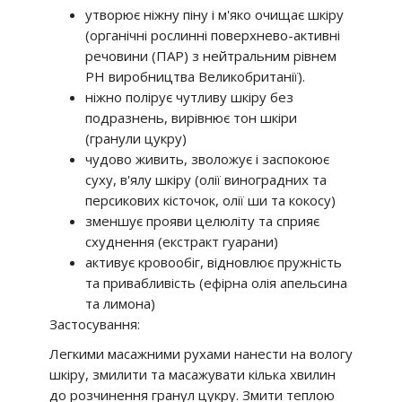
утворює ніжну піну і м'яко очищає шкіру
(органічні рослинні поверхнево-активні
речовини (ПАР) з нейтральним рівнем
РН виробництва Великобританії).
ніжно полірує чутливу шкіру без
подразнень, вирівнює тон шкіри
(гранули цукру)
чудово живить, зволожує і заспокоює
суху, в'ялу шкіру (олії ​​виноградних та
персикових кісточок, олії ши та кокосу)
зменшує прояви целюліту та сприяє
схуднення (екстракт гуарани)
активує кровообіг, відновлює пружність
та привабливість (ефірна олія апельсина
та лимона)
Застосування:
Легкими масажними рухами нанести на вологу
шкіру, змилити та масажувати кілька хвилин
до розчинення гранул цукру. Змити теплою