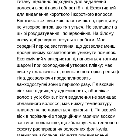
титану, ідеально підходить для видалення 
волосся в зоні пахв і області бікіні. Ефективний 
для видалення короткого і жорсткого волосся. 
Відрізняється високою пластичністю, при цьому 
не утворює ниток, що тягнуться. Не залишає на 
шкірі роздратування і почервоніння. На білому 
воску добре видно результат роботи. Має 
середній період застигання, що дозволяє менш 
досвідченому косметологові уникнути помилок. 
Економічний у використанні, наноситься тонким 
шаром і при охолодженні утворює плівку; має 
високу пластичність, повністю повторює рельєф 
тіла, дозволяючи продепилировать 
важкодоступні зони з першого разу. Плівковий 
віск має підвищену адгезивность, обволікає 
волос з усіх боків, після видалення не залишає 
обламаного волосся; має нижчу температуру 
плавлення, не ламається при знятті. Плівковий 
віск в порівнянні з традиційним гарячим воском 
застигає повільніше, що збільшує час теплового 
ефекту распаривания волосяних фолікулів, 
зменшуючи больові відчуття при видаленні 