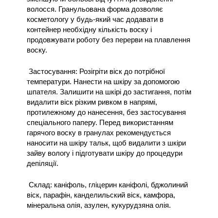
волосся. Гранульована форма дозволяє 
косметологу у будь-який час додавати в 
контейнер необхідну кількість воску і 
продовжувати роботу без перерви на плавлення 
воску.
 Застосування: Розігріти віск до потрібної 
температури. Нанести на шкіру за допомогою 
шпателя. Залишити на шкірі до застигання, потім 
видалити віск різким ривком в напрямі, 
протилежному до нанесення, без застосування 
спеціального паперу. Перед використанням 
гарячого воску в гранулах рекомендується 
наносити на шкіру тальк, щоб видалити з шкіри 
зайву вологу і підготувати шкіру до процедури 
депіляції.
 Склад: каніфоль, гліцерин каніфолі, бджолиний 
віск, парафін, канделильский віск, камфора, 
мінеральна олія, азулен, кукурудзяна олія.