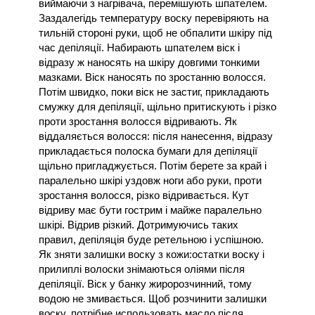
виймаючи з нагрівача, перемішують шпателем. 
Заздалегідь температуру воску перевіряють на 
тильній стороні руки, щоб не обпалити шкіру під 
час депіляції. Набирають шпателем віск і 
відразу ж наносять на шкіру довгими тонкими 
мазками. Віск наносять по зростанню волосся. 
Потім швидко, поки віск не застиг, прикладають 
смужку для депіляції, щільно притискують і різко 
проти зростання волосся відривають. Як 
віддаляється волосся: після нанесення, відразу 
прикладається полоска бумаги для депіляції 
щільно пригладжується. Потім берете за край і 
паралельно шкірі уздовж ноги або руки, проти 
зростання волосся, різко відривається. Кут 
відриву має бути гострим і майже паралельно 
шкірі. Відрив різкий. Дотримуючись таких 
правил, депіляція буде ретельною і успішною. 
Як зняти залишки воску з кожи:остатки воску і 
прилиплі волоски знімаються оліями після 
депіляції. Віск у банку жиророзчинний, тому 
водою не змивається. Щоб розчинити залишки 
воску, потрібне использовать масло після 