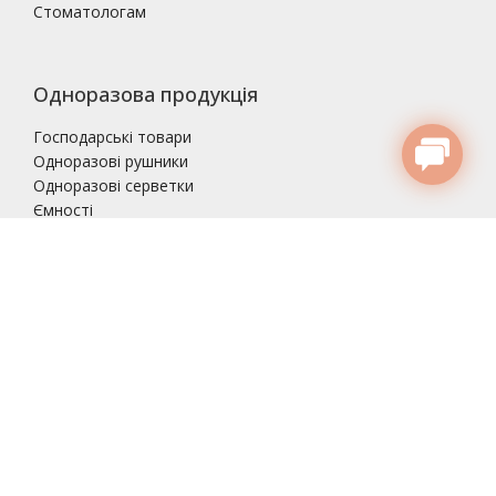
Стоматологам
Одноразова продукція
Господарські товари
Одноразові рушники
Одноразові серветки
Ємності
Господарські товари
Засоби для дезинфекції
Засоби стерилізації
Гель для УЗД
Одноразові рукавички
Серветки і Рушники одноразові
Простирадла одноразові
Шапочки для волосся
Маски
Бахіли