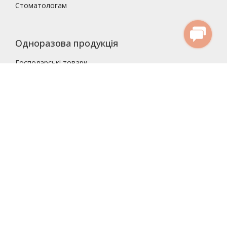
Стоматологам
Одноразова продукція
Господарські товари
Одноразові рушники
Одноразові серветки
Ємності
Господарські товари
Засоби для дезинфекції
Засоби стерилізації
Гель для УЗД
Одноразові рукавички
Серветки і Рушники одноразові
Простирадла одноразові
Шапочки для волосся
Маски
Бахіли