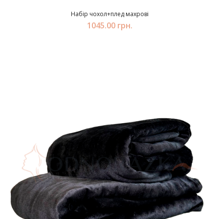
Набір чохол+плед махрові
1045.00 грн.