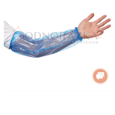
Є в наявності
Нарукавники поліетиленові блакитні щільні
5.00 грн.