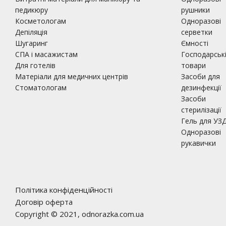
педикюру
рушники
Косметологам
Одноразові
Депіляція
серветки
Шугаринг
Ємності
СПА і масажистам
Господарськ
Для готелів
товари
Матеріали для медичних центрів
Засоби для
Стоматологам
дезинфекції
Засоби
стерилізації
Гель для УЗ
Одноразові
рукавички
Політика конфіденційності
Договір оферта
Copyright © 2021, odnorazka.com.ua