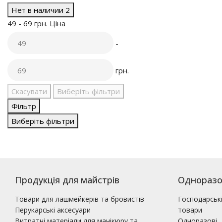
Нет в наличии
2
49
-
69
грн.
Ціна
-
грн.
Скасувати
Виберіть фільтри
Фільтр
Виберіть фільтри
Продукція для майстрів
Одноразо
Товари для лашмейкерів та бровистів
Господарськ
Перукарські аксесуари
товари
Витратні матеріали для манікюру та
Одноразові