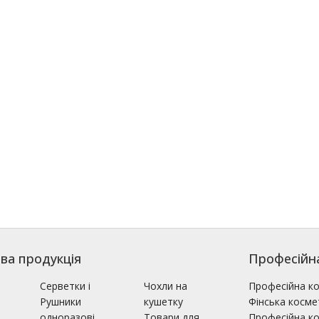
ва продукція
Професійн
і
Серветки і
Чохли на
Професійна к
Рушники
кушетку
Фінська косме
одноразові
Товари для
Професійна ко