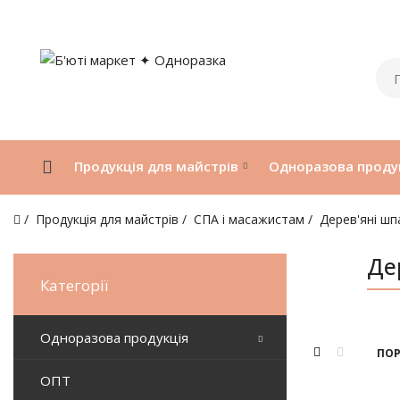
Продукція для майстрів
Одноразова проду
Продукція для майстрів
СПА і масажистам
Дерев'яні шп
Де
Категорії
Одноразова продукція
ПОР
ОПТ