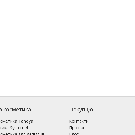
а косметика
Покупцю
осметика Tanoya
Контакти
тика System 4
Про нас
сметика для депіляції
Блог