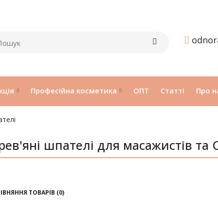
odnor
кція
Професійна косметика
ОПТ
Статті
Про н
ателі
рев'яні шпателі для масажистів та 
ІВНЯННЯ ТОВАРІВ (0)