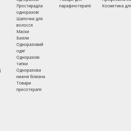
Простирадла
парафінотерапії
Косметика для 
одноразові
Шапочки для
волосся
і
Маски
Бахіли
Одноразовий
одяг
Одноразові
тапки
Д
Одноразова
нижня білизна
Товари
пресотерапії