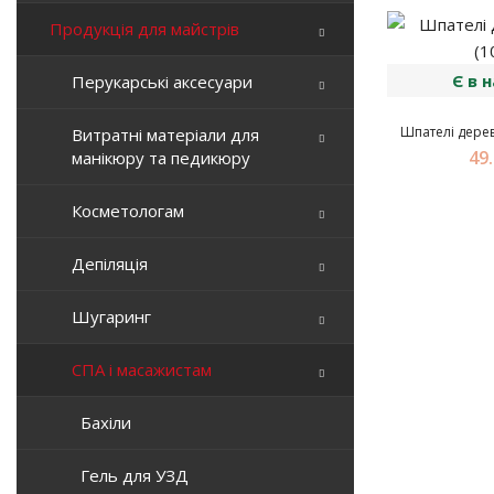
Продукція для майстрів
Є в 
Перукарські аксесуари
Шпателі дерев'
Витратні матеріали для
49.
манікюру та педикюру
Косметологам
Депіляція
Шугаринг
СПА і масажистам
Бахіли
Гель для УЗД